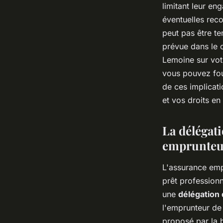
limitant leur en
éventuelles reco
peut pas être te
prévue dans le c
Lemoine sur votr
vous pouvez fou
de ces implicat
et vos droits en
La délégat
emprunteur
L'assurance emp
prêt professionn
une
délégation
l'emprunteur de 
proposé par la 