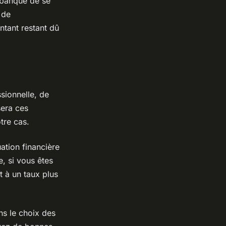
a banque de se
 de
tant restant dû
sionnelle, de
sera ces
tre cas.
uation financière
, si vous êtes
t à un taux plus
ans le choix des