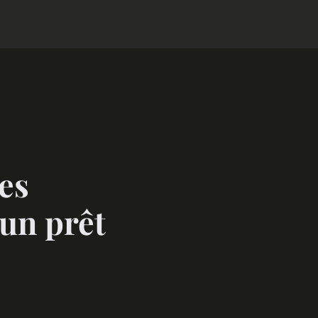
es
 un prêt