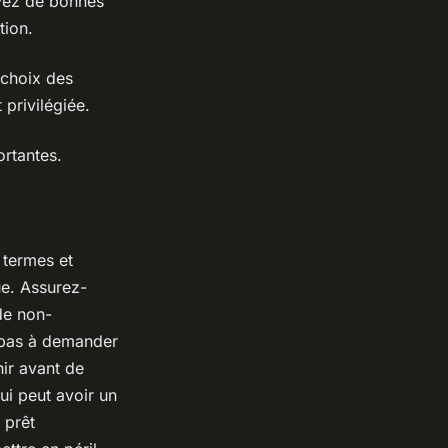
avez de bonnes
tion.
 choix des
privilégiée.
ortantes.
 termes et
ue. Assurez-
de non-
 pas à demander
hir avant de
ui peut avoir un
 prêt