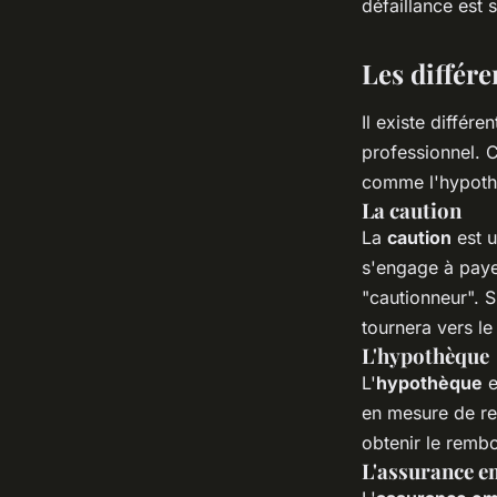
défaillance est 
Les différe
Il existe différ
professionnel. 
comme l'hypothè
La caution
La
caution
est u
s'engage à paye
"cautionneur". 
tournera vers l
L'hypothèque
L'
hypothèque
e
en mesure de re
obtenir le remb
L'assurance 