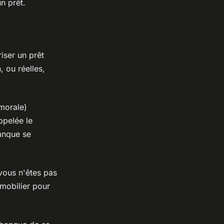
n prêt.
iser un prêt
 ou réelles,
morale)
ppelée le
banque se
 vous n'êtes pas
mobilier pour