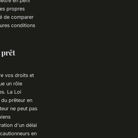
ttre en péril
ses propres
dé de comparer
eures conditions
 prêt
e vos droits et
ue un rôle
es. La Loi
 du prêteur en
êteur ne peut pas
biens
ation d'un délai
 cautionneurs en