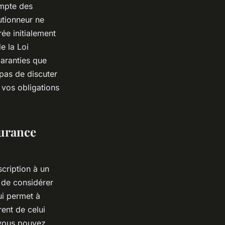
ompte des
utionneur ne
ée initialement
e la Loi
garanties que
pas de discuter
 vos obligations
surance
cription à un
t de considérer
ui permet à
ent de celui
 vous pouvez