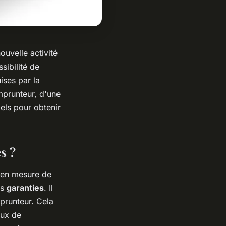
uvelle activité
sibilité de
ises par la
mprunteur, d'une
els pour obtenir
s ?
s en mesure de
es
garanties
. Il
mprunteur. Cela
aux de