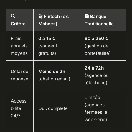
🔍
🚀 Fintech (ex.
🏦 Banque
Critère
Mobeez)
Traditionnelle
Frais
0 à 15 €
80 à 250 €
annuels
(souvent
(gestion de
moyens
gratuits)
portefeuille)
24 à 72h
Délai de
Moins de 2h
(agence ou
réponse
(chat ou email)
téléphone)
Limitée
Accessi
(agences
bilité
Oui, complète
fermées le
24/7
week-end)